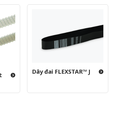
Dây đai FLEXSTAR™ J
t