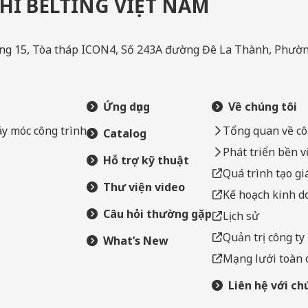
I BELTING VIỆT NAM
, Tầng 15, Tòa tháp ICON4, Số 243A đường Đê La Thành, Ph
Ứng dụng
Về chúng tôi
áy móc công trình
Tổng quan về cô
Catalog
Phát triển bền 
Hỗ trợ kỹ thuật
Quá trình tạo giá
Thư viện video
Kế hoạch kinh d
Câu hỏi thường gặp
Lịch sử
Quản trị công ty
What’s New
Mạng lưới toàn 
Liên hệ với ch