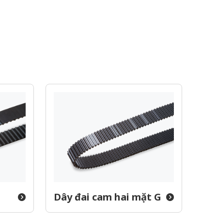
Dây đai cam hai mặt G