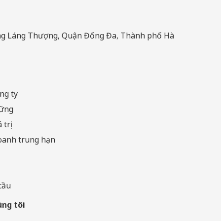
ường Láng Thượng, Quận Đống Đa, Thành phố Hà
ng ty
vững
 trị
oanh trung hạn
cầu
úng tôi