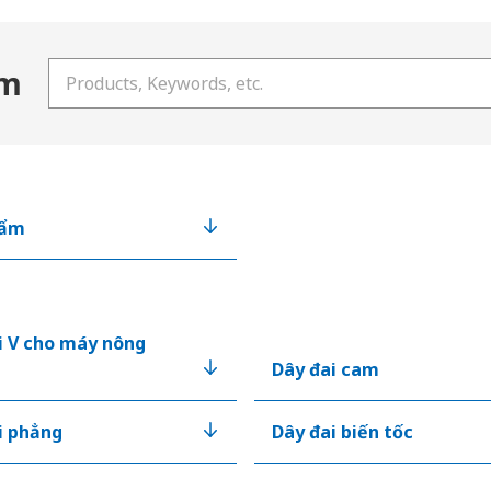
ẩm
Nhập từ khóa tìm kiếm của bạn
hẩm
i V cho máy nông
Dây đai cam
i phẳng
Dây đai biến tốc