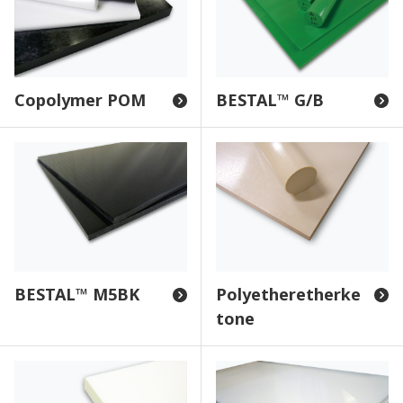
Copolymer POM
BESTAL™ G/B
BESTAL™ M5BK
Polyetheretherke
tone