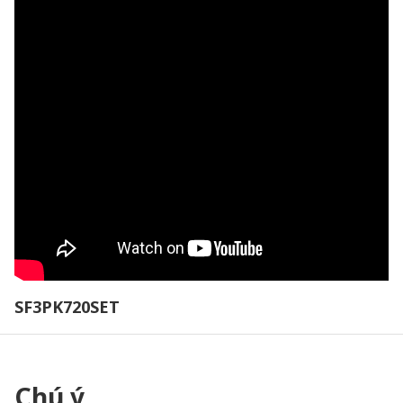
SF3PK720SET
Chú ý