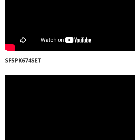
SF5PK674SET