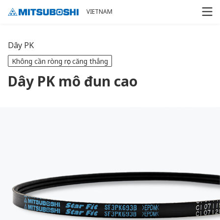
Cookieの設定
VIETNAM
Dây PK
Không cần ròng rọc căng thẳng
Dây PK mô đun cao